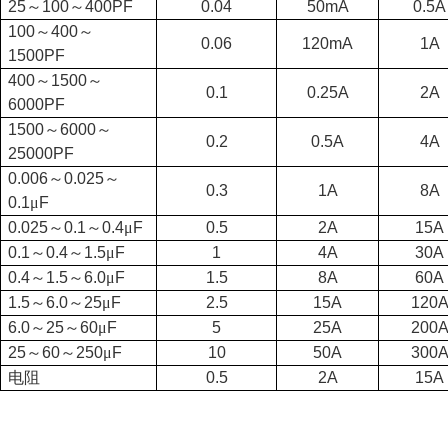
25
～
100
～
400PF
0.04
50mA
0.5A
100
～
400
～
0.06
120mA
1A
1500PF
400
～
1500
～
0.1
0.25A
2A
6000PF
1500
～
6000
～
0.2
0.5A
4A
25000PF
0.006
～
0.025
～
0.3
1A
8A
0.1
μ
F
0.025
～
0.1
～
0.4
μ
F
0.5
2A
15A
0.1
～
0.4
～
1.5
μ
F
1
4A
30A
0.4
～
1.5
～
6.0
μ
F
1.5
8A
60A
1.5
～
6.0
～
25
μ
F
2.5
15A
120
6.0
～
25
～
60
μ
F
5
25A
200
25
～
60
～
250
μ
F
10
50A
300
电阻
0.5
2A
15A