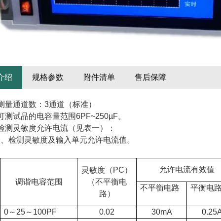
介绍
规格参数
附件清单
售后保障
测量通道数：
3
通道（标准）
可测试品的电容量范围
6PF~250µF
。
检测灵敏度允许电流（见表一）：
一、检测灵敏度及输入单元允许电流值。
允许电流有效值
灵敏度（
PC
）
调谐电容范围
（不平衡电
不平衡电路
平衡电
路）
0
～
25
～
100PF
0.02
30mA
0.25