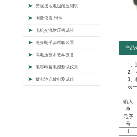
安规接地电阻耐压测试
测量仪表 附件
电机交流耐压机试验
绝缘靴手套试验装置
产品
高电压技术教学设备
1
、
电容电桥电感测试仪系
2
、
3
、
蓄电池充放电测试仪
表
输入
单
元序
号
1