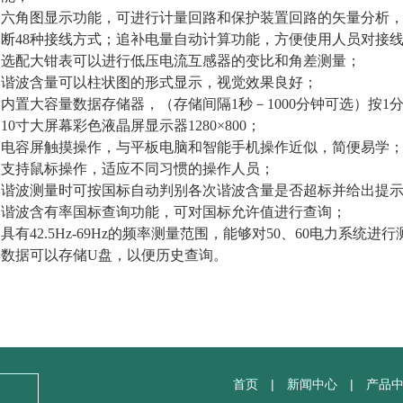
、六角图显示功能，可进行计量回路和保护装置回路的矢量分析
判断
48
种接线方式；追补电量自动计算功能，方便使用人员对接
、选配大钳表可以进行低压电流互感器的变比和角差测量；
、谐波含量可以柱状图的形式显示，视觉效果良好；
、内置大容量数据存储器，（存储间隔
1
秒－
1000
分钟可选）按
1
、
10
寸大
屏幕彩色
液晶屏显示
器
1280
×
800
；
、电容屏触摸操作，与平板电脑和智能手机操作近似，简便易学
、支持鼠标操作，适应不同习惯的操作人员；
、
谐波测量
时可
按国标
自动
判别
各次
谐波
含量
是否超标
并给出提
、谐波含有率
国标
查询功能，可对国标允许值进行查询；
、具有
42.5Hz-69Hz
的频率测量范围，能够对
50
、
60
电力系统进行
、
数据可以存储
U
盘，以便历史查询。
首页
|
新闻中心
|
产品