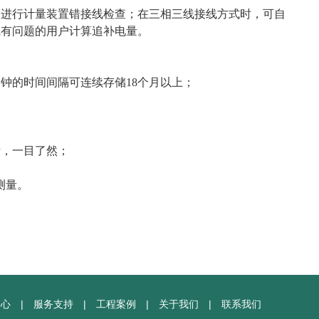
，进行计量装置错接线检查；在三相三线接线方式时，可自
线有问题的用户计算追补电量。
分钟的时间间隔可连续存储
18
个月以上；
；
示
，一目了然
；
测量。
中心
|
服务支持
|
工程案例
|
关于我们
|
联系我们