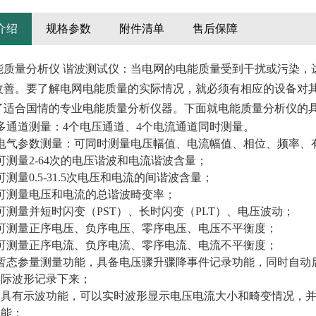
介绍
规格参数
附件清单
售后保障
能质量分析仪 谐波测试仪：当电网的电能质量
受到
干扰或污染，
改善。要了解电网电能质量的实际情况，就必须有相应的设备对
了适合国情的专业电能质量分析仪器。下面就电能质量分析仪的
多通道测量：
4
个电压通道、
4
个电流通道同时测量。
电气
参数
测量
：可同时测量电压
幅值、电流幅值
、相位、频率、
可测量
2-
64
次
的电压
谐波
和电流谐波含量；
可测量
0.5-31.5
次电压和电流的间谐波含量；
可测量电压和电流的总谐波畸变率；
可测量并短时闪变（
PST
）、长时闪变（
PLT
）、电压波动；
可测量正序电压、负序电压、零序电压、电压不平衡度；
可测量正序电流、负序电流、零序电流、电流不平衡度；
暂态参量测量功能，具备电压骤升骤降事件记录功能，同时自动
实际波形记录下来；
、具有示波功能，可以实时波形显示电压电流大小和畸变情况，
功能；