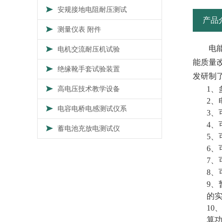
安规接地电阻耐压测试
产品
测量仪表 附件
电
电机交流耐压机试验
能质量
绝缘靴手套试验装置
发研制
高电压技术教学设备
1
、
2
、
电容电桥电感测试仪系
3
、
4
、
蓄电池充放电测试仪
5
、
6
、
7
、
8
、
9
、
的
10
算