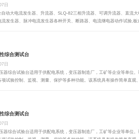
07日
82全自动大电流发生器、升流器、SLQ-82三相升流器、可调升流器、直
电流发生器、脉冲电流发生器各种开关、断路器、电流继电器动作试验,板
行热稳定、动稳定、温升、脱扣、校验电流互感器等试验时的低压大电流
特性综合测试台
07日
-Ⅲ变压器综合试验台适用于供配电系统，变压器制造厂，工矿等企业等单位
各项试验控制、监视、测量、保护等多种功能。该系统具有操作简单直观
器的空载损耗、空载电流、负载损耗、阻抗电压、变比组别、绕组直流电
流下和温度下负载损耗和阻抗电压百分比。另外该系
特性综合测试台
07日
-Ⅲ变压器综合试验台适用于供配电系统，变压器制造厂，工矿等企业等单位