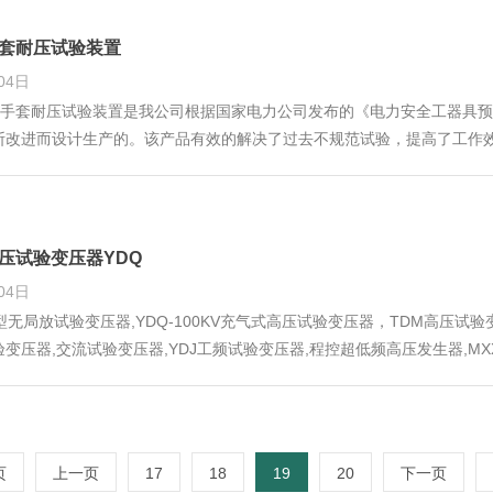
手套耐压试验装置
04日
I绝缘靴手套耐压试验装置是我公司根据国家电力公司发布的《电力安全工器
断改进而设计生产的。该产品有效的解决了过去不规范试验，提高了工作
用设备
高压试验变压器YDQ
04日
型无局放试验变压器,YDQ-100KV充气式高压试验变压器，TDM高压试验
变压器,交流试验变压器,YDJ工频试验变压器,程控超低频高压发生器,M
油浸式试验变压器，轻型高压试验变压器，六氟化硫试验变压器GYC干式轻
页
上一页
17
18
19
20
下一页