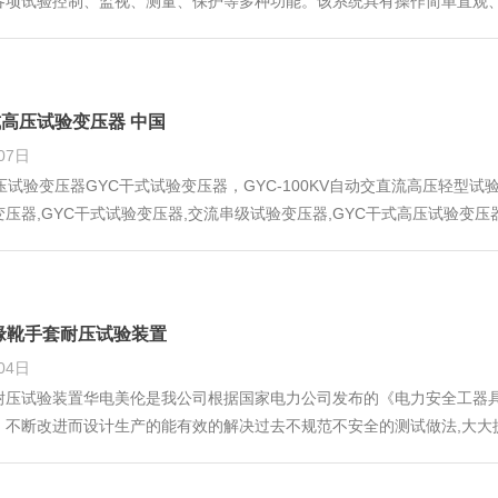
各项试验控制、监视、测量、保护等多种功能。该系统具有操作简单直观
器的空载损耗、空载电流、负载损耗、阻抗电压、变比组别、绕组直流电
流下和温度下负载损耗和阻抗电压百分比。另外该系
干式高压试验变压器 中国
07日
压试验变压器GYC干式试验变压器，GYC-100KV自动交直流高压轻型试验
压器,GYC干式试验变压器,交流串级试验变压器,GYC干式高压试验变压器
控超低频高压发生器,轻型高压试验变压器,变频谐振耐压试验装置,耐压测
I 绝缘靴手套耐压试验装置
04日
耐压试验装置华电美伦是我公司根据国家电力公司发布的《电力安全工器
，不断改进而设计生产的能有效的解决过去不规范不安全的测试做法,大大
绝缘靴 (手套) 的绝缘老化