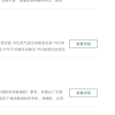
、性能可靠、测量数据准确等特点。能准
阻；并自动换算到额定电压下的空载损
变压器,YDQ充气高压试验变压器,YDC串
查看详情
,GYC干式耐压试验仪,YDJ油浸式交流试
试仪，YDJ工频试验变压器
具预防性试验规程》要求，并遵从广大用
查看详情
提高了测试数据的科学性、准确性，从而